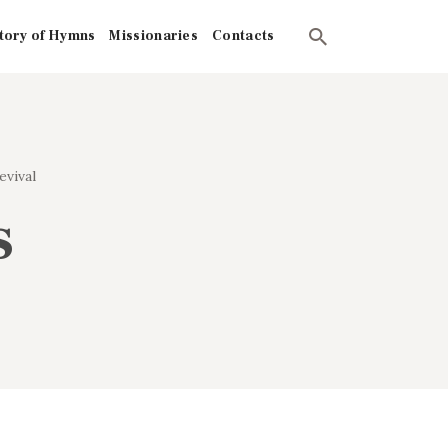
tory of Hymns
Missionaries
Contacts
vival
s