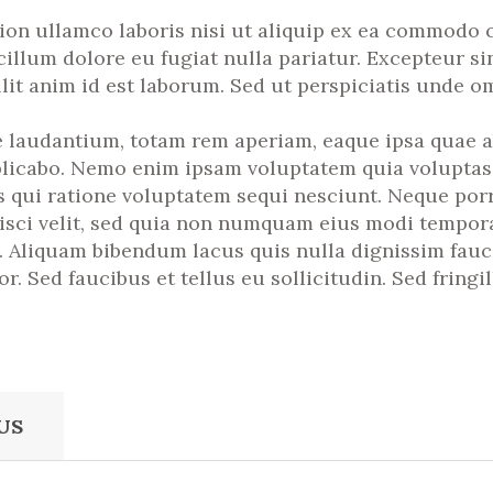
ion ullamco laboris nisi ut aliquip ex ea commodo c
 cillum dolore eu fugiat nulla pariatur. Excepteur s
lit anim id est laborum. Sed ut perspiciatis unde omn
udantium, totam rem aperiam, eaque ipsa quae ab i
plicabo. Nemo enim ipsam voluptatem quia voluptas s
 qui ratione voluptatem sequi nesciunt. Neque por
pisci velit, sed quia non numquam eius modi tempora
Aliquam bibendum lacus quis nulla dignissim fauc
r. Sed faucibus et tellus eu sollicitudin. Sed fringi
US