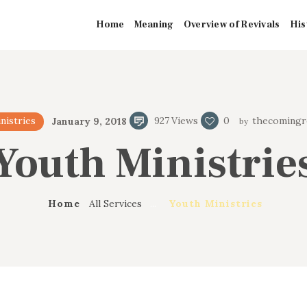
HOME
Home
Meaning
Overview of Revivals
His
MEANING
OVERVIEW OF
nistries
January 9, 2018
927
Views
0
thecomingre
REVIVALS
Youth Ministrie
HISTORY OF
HYMNS
Home
All Services
...
Youth Ministries
MISSIONARIES
CONTACTS