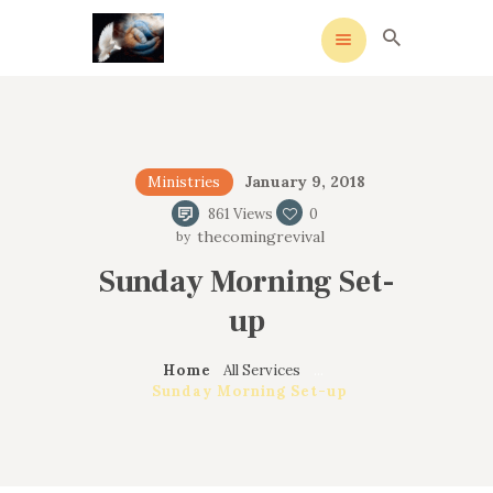
HOME
January 9, 2018
Ministries
MEANING
861
Views
0
thecomingrevival
OVERVIEW OF REVIVALS
HISTORY OF HYMNS
Sunday Morning Set-
MISSIONARIES
up
CONTACTS
Home
All Services
...
Sunday Morning Set-up